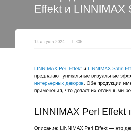
Effekt и LINNIMAX S
14 августа 2024
805
LINNIMAX Perl Effekt
и
LINNIMAX Satin Eff
предлагают уникальные визуальные эффе
интерьерных декоров
. Обе продукции им
применения, что делает их отличными р
LINNIMAX Perl Effek
Описание: LINNIMAX Perl Effekt — это де