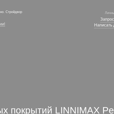
вно. Стройдвор
Личны
Запрос
ии!
Написать 
ых покрытий LINNIMAX Pe