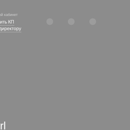
й кабинет
ить КП
директору
rl