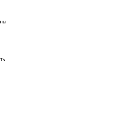
ены
ть