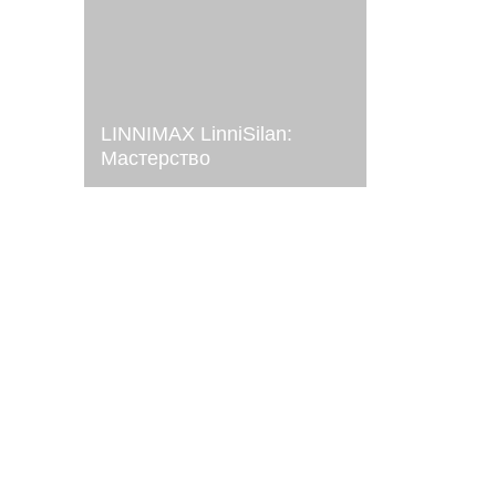
LINNIMAX LinniSilan:
Мастерство
глубокоматового
покрытия для вашего
интерьера